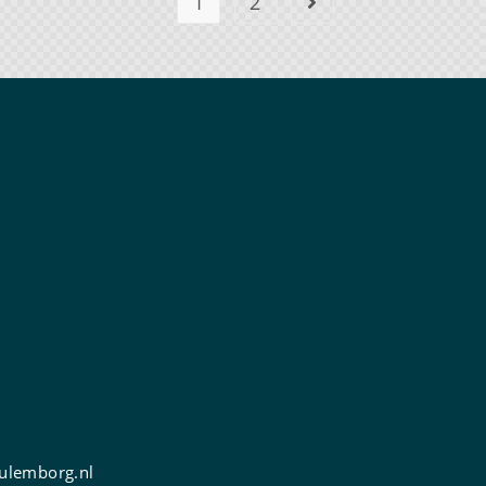
1
2
ulemborg.nl