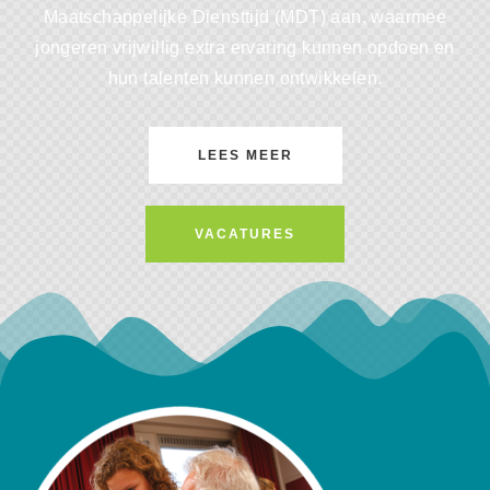
Maatschappelijke Diensttijd (MDT) aan, waarmee
jongeren vrijwillig extra ervaring kunnen opdoen en
hun talenten kunnen ontwikkelen.
LEES MEER
VACATURES