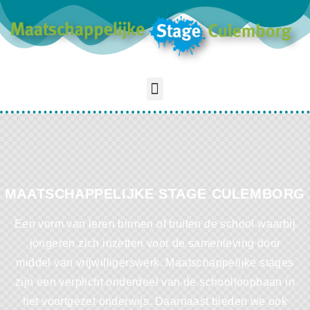
MAATSCHAPPELIJKE STAGE CULEMBORG
Een vorm van leren binnen of buiten de school waarbij
jongeren zich inzetten voor de samenleving door
middel van vrijwilligerswerk. Maatschappelijke stages
zijn een verplicht onderdeel van de schoolloopbaan in
het voortgezet onderwijs. Daarnaast bieden we ook